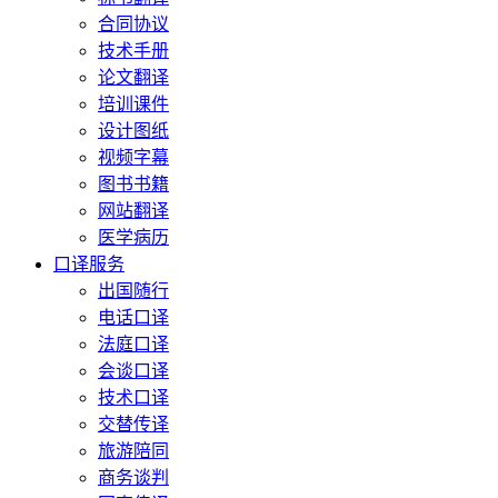
合同协议
技术手册
论文翻译
培训课件
设计图纸
视频字幕
图书书籍
网站翻译
医学病历
口译服务
出国随行
电话口译
法庭口译
会谈口译
技术口译
交替传译
旅游陪同
商务谈判