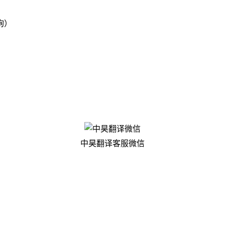
）
询）
中昊翻译客服微信