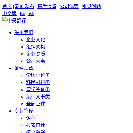
首页
|
新闻动态
|
售后保障
|
公司优势
|
常见问题
中文版
|
English
关于我们
企业文化
组织架构
企业资质
公司大事
证件盖章
学历学位类
移民材料类
留学签证类
法律文书类
全部证件
专业笔译
语种
报表审计
标书翻译