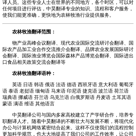
译人员。这些专业人士在世界的不同地方，各个时区，可以对
任何项目进行评估，中昊翻译专业的知识、流程和客户服务，
使我们能更准确，更快地为农林牧渔行业提供服务。
农林牧渔翻译范围：
物产业高峰会议翻译、现代农业国际交流研讨会翻译、国
际农产品加工业合作交流推介会翻译、品牌农业发展国际研讨
会翻译、国际渔业博览会国际森林产品博览会翻译、国际进出
口食品相关政策交流会翻译等
农林牧渔翻译语种：
英语 日语 韩语 俄语 法语 德语 西班牙语 意大利语 葡萄牙
语 泰语 老挝语 缅甸语 马来语 印尼语 捷克语 波兰语 荷兰语
瑞典语 挪威语 芬兰语 乌克兰语 白俄罗斯语 丹麦语 土耳其语
蒙语 满语 维语 其他语言
中昊翻译公司与国内多家高校建立了产学研合作，培养专
职翻译人才。随着中昊翻译的不断壮大与发展不断，将现代化
办公与计算机网络紧密结合起来。这样不仅使我们的流程控制
更加科学规范，也大大地提高了我们公司的工作效率，让公司