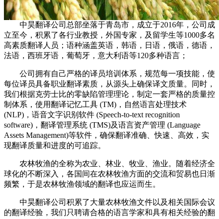
中昊翻译公司总部坐落于青岛市，成立于2016年，公司成
立至今，积累了各行业教授，外国专家，及留学生等1000多名
高素质翻译人员；语种涵盖英语，韩语，日语，俄语，德语，
法语，西班牙语，葡萄牙，意大利语等120多种语言；
公司拥有自己严格的译员培训体系，规范每一项技能，使
每位译员具备职业翻译素质，从源头上确保译文质量。同时，
我们根据克劳士比的零缺陷管理理论，制定一套严格的质量控
制体系，使用翻译记忆工具 (TM)，自然语言处理技术
(NLP)，语音文字识别软件 (Speech-to-text recognition
software)，翻译管理系统 (TMS)及语言资产管理 (Language
Assets Management)等软件，确保翻译准确、快速、高效，实
现翻译质量和进度的可追踪。
农林牧渔的全称为农业、林业、牧业、渔业。随着经济全
球化的不断深入，各国间在农林牧渔方面的交流和贸易也日渐
频繁，于是农林牧渔领域的翻译也应运而生。
中昊翻译公司积累了大量农林牧渔文件以及相关国际会议
的翻译经验，我们只聘请合格的语言学家和具有相关经验的翻