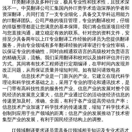
IT类翻译涉及多种行业，极具专业性和技术性，且技术深
浅不一。中昊翻译公司汇集国内外IT类学术造诣深厚的学者和
资深翻译，共同打造了一支专业细化，具备交叉学科运用能力
的IT翻译团队。公司严格的项目管理，专业的翻译校对，仔细
的排版整理都是让您满意的基本保障。我们将会指派项目经理
与您直接沟通，建立稳定有效的联系。针对您的资料文件，安
排至少具备两年以上IT专业翻译工作经验的译员为您提供翻译
服务，并由专业领域有多年翻译经验的译审进行专业性审稿，
以保证专业的准确性，同时由精通双语言的高级校对负责语言
的精确无误，流畅。我们采用翻译和校对以及抽样评估并行的
方式。其间将有技术工程师进行定期编译，在早时间内发现并
改正问题，从而保证质量并缩短时间。如有疑问请致电咨
询。
信息技术产业是一门新兴的产业。它建立在现代科学
理论和科学技术基础之上，采用了专业的理论和通讯技术，是
一门带有高科技性质的服务性产业。信息产业的发展对整个国
民经济的发展意义重大，信息产业通过它的活动使经济信息的
传递更加及时、准确、全面，有利于各产业提高劳动生产率；
信息技术产业加速了科学技术的传递速度，缩短了科学技术从
创制到应用于生产领域的距离；信息产业的发展推动了技术密
集型产业的发展，有利于国民经济结构上的调整。
IT领域翻译要求译员需具备IT领域相关知识及专业术语才