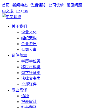
首页
|
新闻动态
|
售后保障
|
公司优势
|
常见问题
中文版
|
English
关于我们
企业文化
组织架构
企业资质
公司大事
证件盖章
学历学位类
移民材料类
留学签证类
法律文书类
全部证件
专业笔译
语种
报表审计
标书翻译