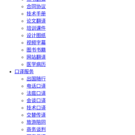
合同协议
技术手册
论文翻译
培训课件
设计图纸
视频字幕
图书书籍
网站翻译
医学病历
口译服务
出国随行
电话口译
法庭口译
会谈口译
技术口译
交替传译
旅游陪同
商务谈判