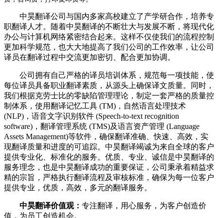
中昊翻译公司与国内多家高校建立了产学研合作，培养专
职翻译人才。随着中昊翻译的不断壮大与发展不断，将现代化
办公与计算机网络紧密结合起来。这样不仅使我们的流程控制
更加科学规范，也大大地提高了我们公司的工作效率，让公司
译员在翻译过程中交流更加密切、配合更加协调。
公司拥有自己严格的译员培训体系，规范每一项技能，使
每位译员具备职业翻译素质，从源头上确保译文质量。同时，
我们根据克劳士比的零缺陷管理理论，制定一套严格的质量控
制体系，使用翻译记忆工具 (TM)，自然语言处理技术
(NLP)，语音文字识别软件 (Speech-to-text recognition
software)，翻译管理系统 (TMS)及语言资产管理 (Language
Assets Management)等软件，确保翻译准确、快速、高效，实
现翻译质量和进度的可追踪。中昊翻译竭诚为来自全球的客户
提供专业化、标准化的服务。优质、专业、诚信是中昊翻译的
服务理念，也是中昊翻译成功的重要保证，公司秉承着精益求
精的宗旨，严格执行翻译流程及审核标准，确保为每一位客户
提供专业，优质，高效，多元的翻译服务。
中昊翻译价值观：
专注翻译，用心服务，为客户创造价
值，为员工创造机会。