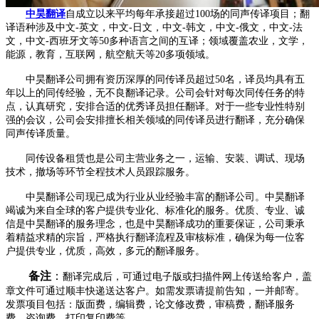
中昊翻译
自成立以来平均每年承接超过100场的同声传译项目；翻
译语种涉及中文-英文，中文-日文，中文-韩文，中文-俄文，中文-法
文，中文-西班牙文等50多种语言之间的互译；领域覆盖农业，文学，
能源，教育，互联网，航空航天等20多项领域。
中昊翻译公司拥有资历深厚的同传译员超过50名，译员均具有五
年以上的同传经验，无不良翻译记录。公司会针对每次同传任务的特
点，认真研究，安排合适的优秀译员担任翻译。对于一些专业性特别
强的会议，公司会安排擅长相关领域的同传译员进行翻译，充分确保
同声传译质量。
同传设备租赁也是公司主营业务之一，运输、安装、调试、现场
技术，撤场等环节全程技术人员跟踪服务。
中昊翻译公司现已成为行业从业经验丰富的翻译公司。中昊翻译
竭诚为来自全球的客户提供专业化、标准化的服务。优质、专业、诚
信是中昊翻译的服务理念，也是中昊翻译成功的重要保证，公司秉承
着精益求精的宗旨，严格执行翻译流程及审核标准，确保为每一位客
户提供专业，优质，高效，多元的翻译服务。
备注
：
翻译完成后，可通过电子版或扫描件网上传送给客户，盖
章文件可通过顺丰快递送达客户。如需发票请提前告知，一并邮寄。
发票项目包括：版面费，编辑费，论文修改费，审稿费，翻译服务
费，咨询费，打印复印费等。