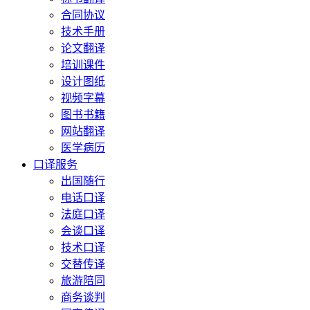
合同协议
技术手册
论文翻译
培训课件
设计图纸
视频字幕
图书书籍
网站翻译
医学病历
口译服务
出国随行
电话口译
法庭口译
会谈口译
技术口译
交替传译
旅游陪同
商务谈判