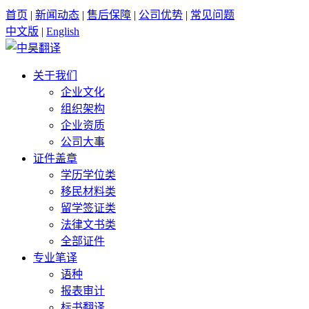
首页
|
新闻动态
|
售后保障
|
公司优势
|
常见问题
中文版
|
English
关于我们
企业文化
组织架构
企业资质
公司大事
证件盖章
学历学位类
移民材料类
留学签证类
法律文书类
全部证件
专业笔译
语种
报表审计
标书翻译