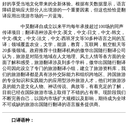
好的享受当地文化带来的全新体验。根据有关数据显示，语言
障碍是响应大部分人出境游的一个重要因素，但这也恰恰是翻
译应用出境游市场的一片蓝海。
中昊翻译自成立以来平均每年承接超过100场的同声
传译项目；翻译语种涉及中文-英文，中文-日文，中文-韩文，
中文-俄文，中文-法文，中文-西班牙文等50多种语言之间的互
译；领域覆盖农业，文学，能源，教育，互联网，航空航天等
20多项领域。政府推荐十佳翻译机构
的傲华出国随行翻译公司
认为，旅游是对陌生地域在人文地理、风土人情等各方面的全
面了解和感受，旅游翻译涉及到多个学科，傲华出国随行翻译
公司因此设立了专门的旅游翻译小组，建立了旅游资料库，我
们的旅游翻译都是具有涉外交际能力和组织跨地区、跨国旅游
的专业知识和实践能力的应用型涉外旅游人才，他们对旅游涉
及的能力是文化人物、神话传说、典故等，有着充足的了解，
目前已经在国际旅游市场上取得了不错的占有率。现阶段我们
不断完善自己，以国内市场扩大规模以及影响，期待成为全球
不可或缺的旅游出国随行翻译的语言服务提供商。
口译语种：