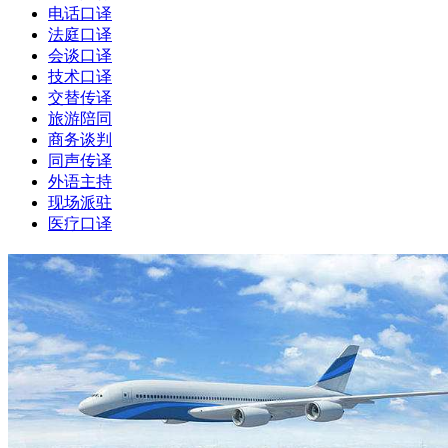
电话口译
法庭口译
会谈口译
技术口译
交替传译
旅游陪同
商务谈判
同声传译
外语主持
现场派驻
医疗口译