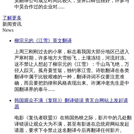
昊翻译公司成立时间比较久，业界口碑也很好，许多与
中昊合作过的企业对......
了解更多
新闻资讯
News
柳宗元的《江雪》英文翻译
上周三刚刚过去的小寒，标志着我国大部分地区已进入
严寒时期，许多地方大雪纷飞，土壤冻结，河流封冻。
这不禁让人想起了柳宗元的《江雪》：千山鸟飞绝，万
径人踪灭。孤舟蓑笠翁，独钓寒江雪。诗歌翻译在各类
翻译中属于比较艰难的一种，翻译诗词不仅要注意准
确，而且要把韵律和风格表现出来。许渊冲老先生是中
国翻译界的泰斗......
韩国观众不满《复联3》翻译错误 青瓦台网站上发起请
愿
电影《复仇者联盟3》在韩国热映之际，影片中的几处翻
译错误让观众大为不满，甚至有影迷在总统府网站发起
请愿，要求下令禁止这名翻译今后再翻译任何影片。